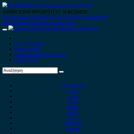
Skip
to
ΑΜΒΡΟΣΙΟΥ ΦΡΑΝΤΖΗ 67, Ν.ΚΟΣΜΟΣ
content
210 9012444
210 9239148
210 9238158
210 9026839
Κινητό-Viber-whatsapp : 6980507900
Primary
Menu
Αρχική Σελίδα
Ποιοί είμαστε
Ανταλλακτικά Αυτοκινήτων
Επικοινωνία
Alfa Romeo
Audi
Austin
Acura
BMW
BYD
Chery
Chevrolet
Citroen
Cupra