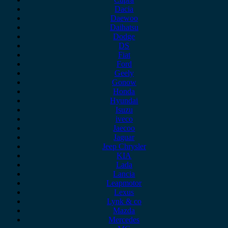
Dacia
Daewoo
Daihatsu
Dodge
DS
Fiat
Ford
Geely
Gonow
Honda
Hyundai
Isuzu
iveco
Jaecoo
Jaguar
Jeep Chrysler
KIA
Lada
Lancia
Leapmotor
Lexus
Lynk & co
Mazda
Mercedes