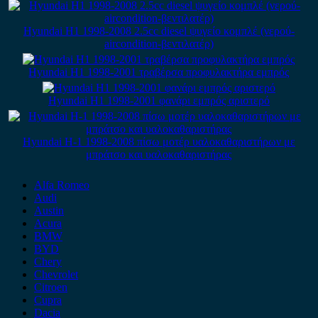
Hyundai H1 1998-2008 2.5cc diesel ψυγείο κομπλέ (νερού-
aircondition-βεντιλατέρ)
Hyundai H1 1998-2001 τραβέρσα προφυλακτήρα εμπρός
Hyundai H1 1998-2001 φανάρι εμπρός αριστερό
Hyundai H-1 1998-2008 πίσω μοτέρ υαλοκαθαριστήρων με
μπράτσο και υαλοκαθαριστήρας
Alfa Romeo
Audi
Austin
Acura
BMW
BYD
Chery
Chevrolet
Citroen
Cupra
Dacia