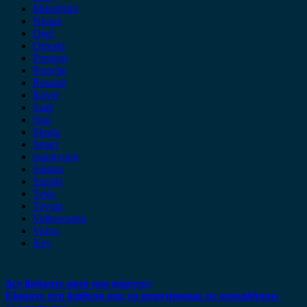
Mitsubishi
Nissan
Opel
Omoda
Peugeot
Porsche
Renault
Rover
Saab
Seat
Skoda
Smart
ssangyong
Subaru
Suzuki
Tesla
Toyota
Volkswagen
Volvo
Xev
Δεν βρήκατε αυτό που ψάχνετε;
Είμαστε στη διάθεση σας να απαντήσουμε σε οποιαδήποτε