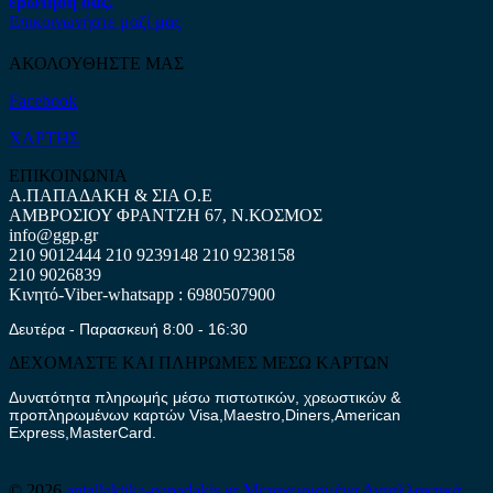
ερώτηση σας.
Επικοινωνήστε μαζί μας
ΑΚΟΛΟΥΘΗΣΤΕ ΜΑΣ
Facebook
ΧΑΡΤΗΣ
ΕΠΙΚΟΙΝΩΝΙΑ
Α.ΠΑΠΑΔΑΚΗ & ΣΙΑ Ο.Ε
ΑΜΒΡΟΣΙΟΥ ΦΡΑΝΤΖΗ 67, Ν.ΚΟΣΜΟΣ
info@ggp.gr
210 9012444
210 9239148
210 9238158
210 9026839
Κινητό-Viber-whatsapp : 6980507900
Δευτέρα - Παρασκευή 8:00 - 16:30
ΔΕΧΟΜΑΣΤΕ ΚΑΙ ΠΛΗΡΩΜΕΣ ΜΕΣΩ ΚΑΡΤΩΝ
Δυνατότητα πληρωμής μέσω πιστωτικών, χρεωστικών &
προπληρωμένων καρτών Visa,Maestro,Diners,American
Express,MasterCard.
© 2026
antallaktika-papadakis.gr
Μεταχειρισμένα Ανταλλακτικά