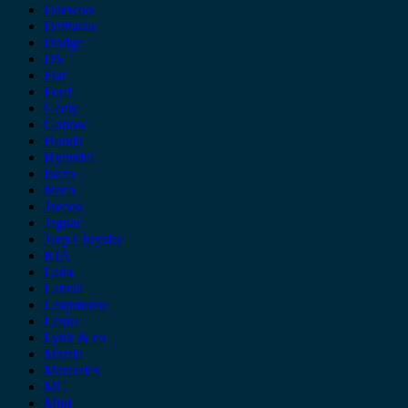
Daewoo
Daihatsu
Dodge
DS
Fiat
Ford
Geely
Gonow
Honda
Hyundai
Isuzu
iveco
Jaecoo
Jaguar
Jeep Chrysler
KIA
Lada
Lancia
Leapmotor
Lexus
Lynk & co
Mazda
Mercedes
MG
Mini